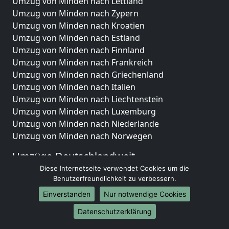
Umzug von Minden nach Lettland
Umzug von Minden nach Zypern
Umzug von Minden nach Kroatien
Umzug von Minden nach Estland
Umzug von Minden nach Finnland
Umzug von Minden nach Frankreich
Umzug von Minden nach Griechenland
Umzug von Minden nach Italien
Umzug von Minden nach Liechtenstein
Umzug von Minden nach Luxemburg
Umzug von Minden nach Niederlande
Umzug von Minden nach Norwegen
Umzüge-Deutschlandweit
Diese Internetseite verwendet Cookies um die
Umzug von Minden nach Berlin
Benutzerfreundlichkeit zu verbessern.
Umzug von Minden nach Hamburg
Einverstanden
Nur notwendige Cookies
Umzug von Minden nach München
Umzug von Minden nach Köln
Datenschutzerklärung
Umzug von Minden nach Frankfurt am Main