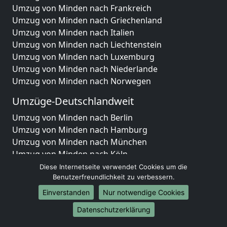
Umzug von Minden nach Frankreich
Umzug von Minden nach Griechenland
Umzug von Minden nach Italien
Umzug von Minden nach Liechtenstein
Umzug von Minden nach Luxemburg
Umzug von Minden nach Niederlande
Umzug von Minden nach Norwegen
Umzüge-Deutschlandweit
Umzug von Minden nach Berlin
Umzug von Minden nach Hamburg
Umzug von Minden nach München
Umzug von Minden nach Köln
Umzug von Minden nach Frankfurt am Main
Diese Internetseite verwendet Cookies um die
Umzug von Minden nach Stuttgart
Benutzerfreundlichkeit zu verbessern.
Umzug von Minden nach Düsseldorf
Einverstanden
Nur notwendige Cookies
Umzug von Minden nach Leipzig
Datenschutzerklärung
Umzug von Minden nach Dortmund
Umzug von Minden nach Essen