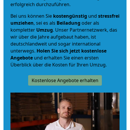
erfolgreich durchzuführen.
Bei uns können Sie
kostengünstig
und
stressfrei
umziehen
, sei es als
Beiladung
oder als
kompletter
Umzug
. Unser Partnernetzwerk, das
wir über die Jahre aufgebaut haben, ist
deutschlandweit und sogar international
unterwegs.
Holen Sie sich jetzt kostenlose
Angebote
und erhalten Sie einen ersten
Überblick über die Kosten für Ihren Umzug.
Kostenlose Angebote erhalten