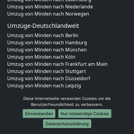
Umzug von Minden nach Niederlande
Umzug von Minden nach Norwegen
Umzüge-Deutschlandweit
Umzug von Minden nach Berlin
Umzug von Minden nach Hamburg
Umzug von Minden nach München
Umzug von Minden nach Köln
Umzug von Minden nach Frankfurt am Main
Umzug von Minden nach Stuttgart
Umzug von Minden nach Düsseldorf
Umzug von Minden nach Leipzig
Umzug von Minden nach Dortmund
Diese Internetseite verwendet Cookies um die
Umzug von Minden nach Essen
Benutzerfreundlichkeit zu verbessern.
Umzug von Minden nach Bremen
Umzug von Minden nach Dresden
Einverstanden
Nur notwendige Cookies
Umzug von Minden nach Hannover
Datenschutzerklärung
Umzug von Minden nach Nürnberg