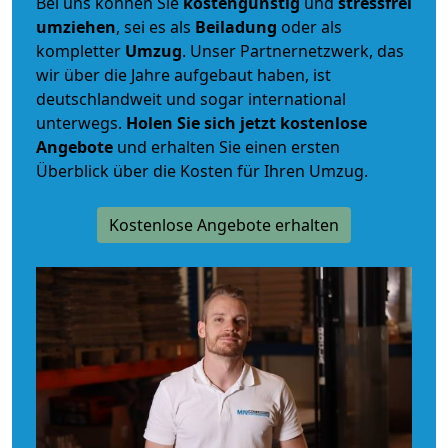
Bei uns können Sie
kostengünstig
und
stressfrei
umziehen
, sei es als
Beiladung
oder als
kompletter
Umzug
. Unser Partnernetzwerk, das
wir über die Jahre aufgebaut haben, ist
deutschlandweit und sogar international
unterwegs.
Holen Sie sich jetzt kostenlose
Angebote
und erhalten Sie einen ersten
Überblick über die Kosten für Ihren Umzug.
Kostenlose Angebote erhalten