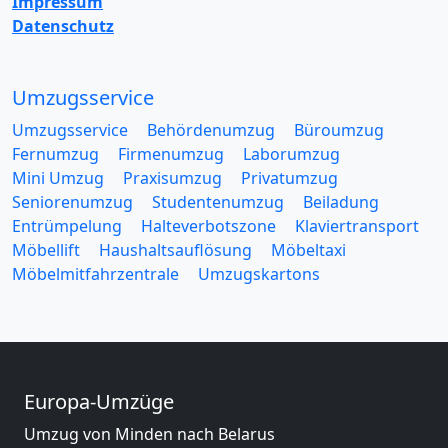
Impressum
Datenschutz
Umzugsservice
Umzugsservice
Behördenumzug
Büroumzug
Fernumzug
Firmenumzug
Laborumzug
Mini Umzug
Praxisumzug
Privatumzug
Seniorenumzug
Studentenumzug
Beiladung
Entrümpelung
Halteverbotszone
Klaviertransport
Möbellift
Haushaltsauflösung
Möbeltaxi
Möbelmitfahrzentrale
Umzugskartons
Europa-Umzüge
Umzug von Minden nach Belarus