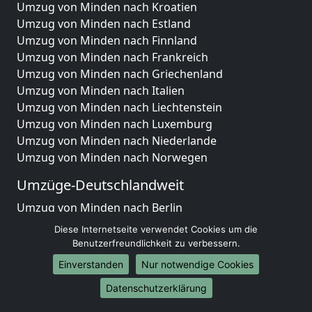
Umzug von Minden nach Kroatien
Umzug von Minden nach Estland
Umzug von Minden nach Finnland
Umzug von Minden nach Frankreich
Umzug von Minden nach Griechenland
Umzug von Minden nach Italien
Umzug von Minden nach Liechtenstein
Umzug von Minden nach Luxemburg
Umzug von Minden nach Niederlande
Umzug von Minden nach Norwegen
Umzüge-Deutschlandweit
Umzug von Minden nach Berlin
Umzug von Minden nach Hamburg
Diese Internetseite verwendet Cookies um die
Umzug von Minden nach München
Benutzerfreundlichkeit zu verbessern.
Umzug von Minden nach Köln
Einverstanden
Nur notwendige Cookies
Umzug von Minden nach Frankfurt am Main
Datenschutzerklärung
Umzug von Minden nach Stuttgart
Umzug von Minden nach Düsseldorf