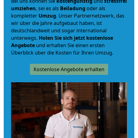
Bei uns können Sie
kostengünstig
und
stressfrei
umziehen
, sei es als
Beiladung
oder als
kompletter
Umzug
. Unser Partnernetzwerk, das
wir über die Jahre aufgebaut haben, ist
deutschlandweit und sogar international
unterwegs.
Holen Sie sich jetzt kostenlose
Angebote
und erhalten Sie einen ersten
Überblick über die Kosten für Ihren Umzug.
Kostenlose Angebote erhalten