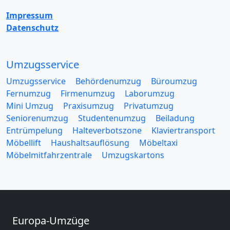
Impressum
Datenschutz
Umzugsservice
Umzugsservice
Behördenumzug
Büroumzug
Fernumzug
Firmenumzug
Laborumzug
Mini Umzug
Praxisumzug
Privatumzug
Seniorenumzug
Studentenumzug
Beiladung
Entrümpelung
Halteverbotszone
Klaviertransport
Möbellift
Haushaltsauflösung
Möbeltaxi
Möbelmitfahrzentrale
Umzugskartons
Europa-Umzüge