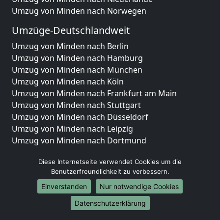
Umzug von Minden nach Norwegen
Umzüge-Deutschlandweit
Umzug von Minden nach Berlin
Umzug von Minden nach Hamburg
Umzug von Minden nach München
Umzug von Minden nach Köln
Umzug von Minden nach Frankfurt am Main
Umzug von Minden nach Stuttgart
Umzug von Minden nach Düsseldorf
Umzug von Minden nach Leipzig
Umzug von Minden nach Dortmund
Umzug von Minden nach Essen
Diese Internetseite verwendet Cookies um die
Umzug von Minden nach Bremen
Benutzerfreundlichkeit zu verbessern.
Umzug von Minden nach Dresden
Umzug von Minden nach Hannover
Einverstanden
Nur notwendige Cookies
Umzug von Minden nach Nürnberg
Datenschutzerklärung
Umzug von Minden nach Duisburg