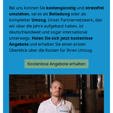
Bei uns können Sie
kostengünstig
und
stressfrei
umziehen
, sei es als
Beiladung
oder als
kompletter
Umzug
. Unser Partnernetzwerk, das
wir über die Jahre aufgebaut haben, ist
deutschlandweit und sogar international
unterwegs.
Holen Sie sich jetzt kostenlose
Angebote
und erhalten Sie einen ersten
Überblick über die Kosten für Ihren Umzug.
Kostenlose Angebote erhalten