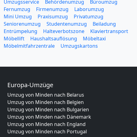
Umzugsservice
Behördenumzug
Büroumzug
Fernumzug
Firmenumzug
Laborumzug
Mini Umzug
Praxisumzug
Privatumzug
Seniorenumzug
Studentenumzug
Beiladung
Entrümpelung
Halteverbotszone
Klaviertransport
Möbellift
Haushaltsauflösung
Möbeltaxi
Möbelmitfahrzentrale
Umzugskartons
Europa-Umzüge
Umzug von Minden nach Belarus
Umzug von Minden nach Belgien
Umzug von Minden nach Bulgarien
Umzug von Minden nach Dänemark
Umzug von Minden nach England
Umzug von Minden nach Portugal