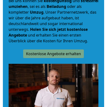
Bei uns können Sie
kostengünstig
und
stressfrei
umziehen
, sei es als
Beiladung
oder als
kompletter
Umzug
. Unser Partnernetzwerk, das
wir über die Jahre aufgebaut haben, ist
deutschlandweit und sogar international
unterwegs.
Holen Sie sich jetzt kostenlose
Angebote
und erhalten Sie einen ersten
Überblick über die Kosten für Ihren Umzug.
Kostenlose Angebote erhalten