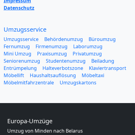
Impressum
Datenschutz
Umzugsservice
Umzugsservice
Behördenumzug
Büroumzug
Fernumzug
Firmenumzug
Laborumzug
Mini Umzug
Praxisumzug
Privatumzug
Seniorenumzug
Studentenumzug
Beiladung
Entrümpelung
Halteverbotszone
Klaviertransport
Möbellift
Haushaltsauflösung
Möbeltaxi
Möbelmitfahrzentrale
Umzugskartons
Europa-Umzüge
Umzug von Minden nach Belarus