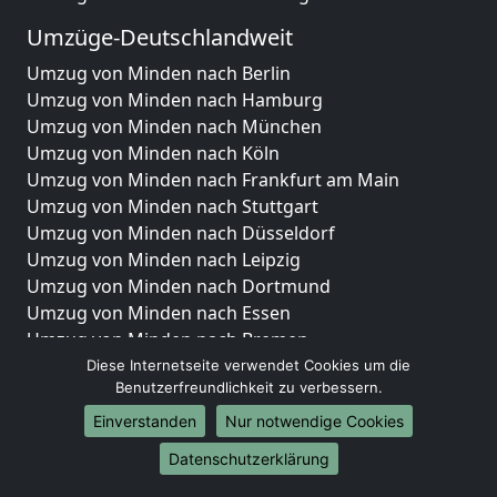
Umzüge-Deutschlandweit
Umzug von Minden nach Berlin
Umzug von Minden nach Hamburg
Umzug von Minden nach München
Umzug von Minden nach Köln
Umzug von Minden nach Frankfurt am Main
Umzug von Minden nach Stuttgart
Umzug von Minden nach Düsseldorf
Umzug von Minden nach Leipzig
Umzug von Minden nach Dortmund
Umzug von Minden nach Essen
Umzug von Minden nach Bremen
Umzug von Minden nach Dresden
Diese Internetseite verwendet Cookies um die
Benutzerfreundlichkeit zu verbessern.
Umzug von Minden nach Hannover
Umzug von Minden nach Nürnberg
Einverstanden
Nur notwendige Cookies
Umzug von Minden nach Duisburg
Datenschutzerklärung
Umzug von Minden nach Bochum