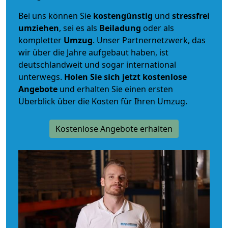
Bei uns können Sie
kostengünstig
und
stressfrei
umziehen
, sei es als
Beiladung
oder als
kompletter
Umzug
. Unser Partnernetzwerk, das
wir über die Jahre aufgebaut haben, ist
deutschlandweit und sogar international
unterwegs.
Holen Sie sich jetzt kostenlose
Angebote
und erhalten Sie einen ersten
Überblick über die Kosten für Ihren Umzug.
Kostenlose Angebote erhalten