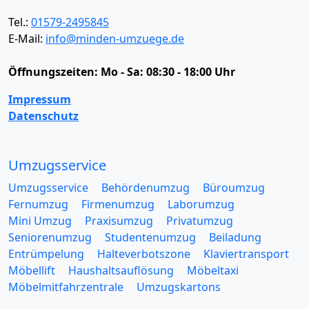
Tel.:
01579-2495845
E-Mail:
info@minden-umzuege.de
Öffnungszeiten:
Mo - Sa: 08:30 - 18:00 Uhr
Impressum
Datenschutz
Umzugsservice
Umzugsservice
Behördenumzug
Büroumzug
Fernumzug
Firmenumzug
Laborumzug
Mini Umzug
Praxisumzug
Privatumzug
Seniorenumzug
Studentenumzug
Beiladung
Entrümpelung
Halteverbotszone
Klaviertransport
Möbellift
Haushaltsauflösung
Möbeltaxi
Möbelmitfahrzentrale
Umzugskartons