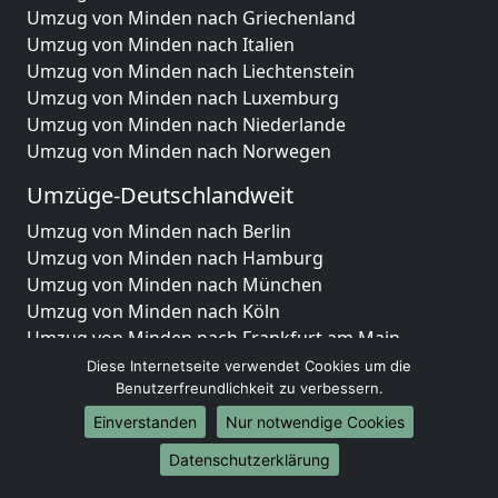
Umzug von Minden nach Griechenland
Umzug von Minden nach Italien
Umzug von Minden nach Liechtenstein
Umzug von Minden nach Luxemburg
Umzug von Minden nach Niederlande
Umzug von Minden nach Norwegen
Umzüge-Deutschlandweit
Umzug von Minden nach Berlin
Umzug von Minden nach Hamburg
Umzug von Minden nach München
Umzug von Minden nach Köln
Umzug von Minden nach Frankfurt am Main
Umzug von Minden nach Stuttgart
Diese Internetseite verwendet Cookies um die
Umzug von Minden nach Düsseldorf
Benutzerfreundlichkeit zu verbessern.
Umzug von Minden nach Leipzig
Einverstanden
Nur notwendige Cookies
Umzug von Minden nach Dortmund
Datenschutzerklärung
Umzug von Minden nach Essen
Umzug von Minden nach Bremen