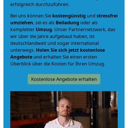
erfolgreich durchzuführen.
Bei uns können Sie
kostengünstig
und
stressfrei
umziehen
, sei es als
Beiladung
oder als
kompletter
Umzug
. Unser Partnernetzwerk, das
wir über die Jahre aufgebaut haben, ist
deutschlandweit und sogar international
unterwegs.
Holen Sie sich jetzt kostenlose
Angebote
und erhalten Sie einen ersten
Überblick über die Kosten für Ihren Umzug.
Kostenlose Angebote erhalten