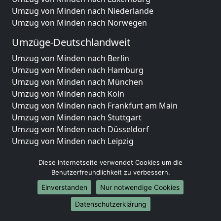
Umzug von Minden nach Niederlande
Umzug von Minden nach Norwegen
Umzüge-Deutschlandweit
Umzug von Minden nach Berlin
Umzug von Minden nach Hamburg
Umzug von Minden nach München
Umzug von Minden nach Köln
Umzug von Minden nach Frankfurt am Main
Umzug von Minden nach Stuttgart
Umzug von Minden nach Düsseldorf
Umzug von Minden nach Leipzig
Umzug von Minden nach Dortmund
Diese Internetseite verwendet Cookies um die
Umzug von Minden nach Essen
Benutzerfreundlichkeit zu verbessern.
Umzug von Minden nach Bremen
Umzug von Minden nach Dresden
Einverstanden
Nur notwendige Cookies
Umzug von Minden nach Hannover
Datenschutzerklärung
Umzug von Minden nach Nürnberg