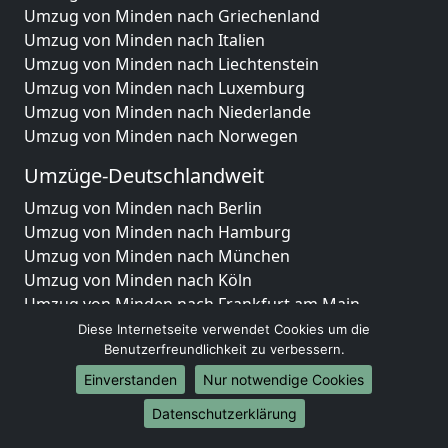
Umzug von Minden nach Griechenland
Umzug von Minden nach Italien
Umzug von Minden nach Liechtenstein
Umzug von Minden nach Luxemburg
Umzug von Minden nach Niederlande
Umzug von Minden nach Norwegen
Umzüge-Deutschlandweit
Umzug von Minden nach Berlin
Umzug von Minden nach Hamburg
Umzug von Minden nach München
Umzug von Minden nach Köln
Umzug von Minden nach Frankfurt am Main
Umzug von Minden nach Stuttgart
Diese Internetseite verwendet Cookies um die
Umzug von Minden nach Düsseldorf
Benutzerfreundlichkeit zu verbessern.
Umzug von Minden nach Leipzig
Einverstanden
Nur notwendige Cookies
Umzug von Minden nach Dortmund
Datenschutzerklärung
Umzug von Minden nach Essen
Umzug von Minden nach Bremen