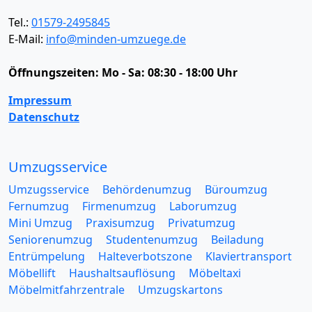
Tel.:
01579-2495845
E-Mail:
info@minden-umzuege.de
Öffnungszeiten:
Mo - Sa: 08:30 - 18:00 Uhr
Impressum
Datenschutz
Umzugsservice
Umzugsservice
Behördenumzug
Büroumzug
Fernumzug
Firmenumzug
Laborumzug
Mini Umzug
Praxisumzug
Privatumzug
Seniorenumzug
Studentenumzug
Beiladung
Entrümpelung
Halteverbotszone
Klaviertransport
Möbellift
Haushaltsauflösung
Möbeltaxi
Möbelmitfahrzentrale
Umzugskartons