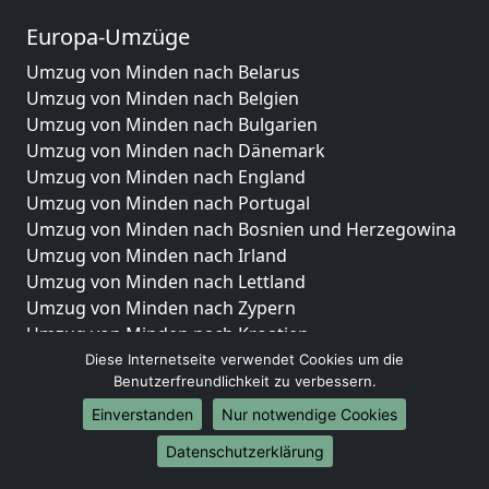
Europa-Umzüge
Umzug von Minden nach Belarus
Umzug von Minden nach Belgien
Umzug von Minden nach Bulgarien
Umzug von Minden nach Dänemark
Umzug von Minden nach England
Umzug von Minden nach Portugal
Umzug von Minden nach Bosnien und Herzegowina
Umzug von Minden nach Irland
Umzug von Minden nach Lettland
Umzug von Minden nach Zypern
Umzug von Minden nach Kroatien
Umzug von Minden nach Estland
Diese Internetseite verwendet Cookies um die
Benutzerfreundlichkeit zu verbessern.
Umzug von Minden nach Finnland
Umzug von Minden nach Frankreich
Einverstanden
Nur notwendige Cookies
Umzug von Minden nach Griechenland
Datenschutzerklärung
Umzug von Minden nach Italien