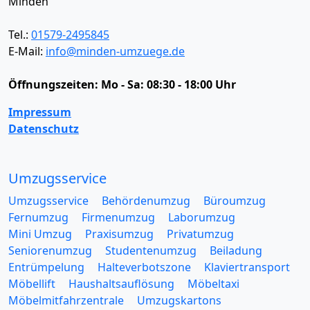
Minden
Tel.:
01579-2495845
E-Mail:
info@minden-umzuege.de
Öffnungszeiten:
Mo - Sa: 08:30 - 18:00 Uhr
Impressum
Datenschutz
Umzugsservice
Umzugsservice
Behördenumzug
Büroumzug
Fernumzug
Firmenumzug
Laborumzug
Mini Umzug
Praxisumzug
Privatumzug
Seniorenumzug
Studentenumzug
Beiladung
Entrümpelung
Halteverbotszone
Klaviertransport
Möbellift
Haushaltsauflösung
Möbeltaxi
Möbelmitfahrzentrale
Umzugskartons