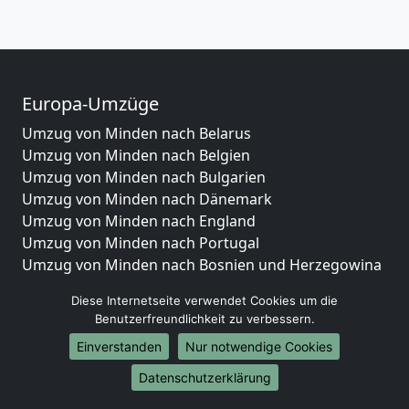
Europa-Umzüge
Umzug von Minden nach Belarus
Umzug von Minden nach Belgien
Umzug von Minden nach Bulgarien
Umzug von Minden nach Dänemark
Umzug von Minden nach England
Umzug von Minden nach Portugal
Umzug von Minden nach Bosnien und Herzegowina
Umzug von Minden nach Irland
Diese Internetseite verwendet Cookies um die
Umzug von Minden nach Lettland
Benutzerfreundlichkeit zu verbessern.
Umzug von Minden nach Zypern
Einverstanden
Nur notwendige Cookies
Umzug von Minden nach Kroatien
Umzug von Minden nach Estland
Datenschutzerklärung
Umzug von Minden nach Finnland