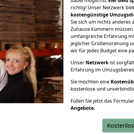
dabei möglichst
viel Geld 
richtig! Unser Netzwerk bi
kostengünstige Umzugsdi
Sie sich um nichts anderes 
Zuhause kümmern müssen. W
umfangreiche Erfahrung mi
jeglicher Größenordnung u
wir für jedes Budget eine 
Unser
Netzwerk
ist sorgfäl
Erfahrung im Umzugsberei
Sie möchten eine
Kostenüb
kostenlose und unverbindli
Füllen Sie jetzt das Formula
Angebote.
Kostenlos