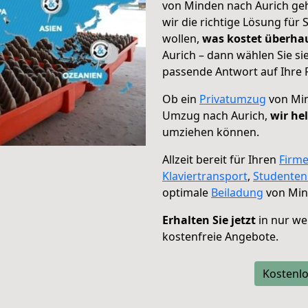
von Minden nach Aurich geh
wir die richtige Lösung für
wollen,
was kostet überh
Aurich – dann wählen Sie si
passende Antwort auf Ihre 
Ob ein
Privatumzug
von Min
Umzug nach Aurich,
wir he
umziehen können.
Allzeit bereit für Ihren
Firm
Klaviertransport
,
Studente
optimale
Beiladung
von Min
Erhalten Sie jetzt
in nur we
kostenfreie Angebote.
Kostenlo