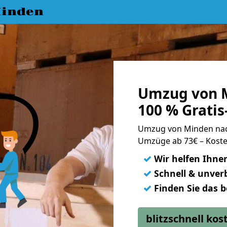
inden
Umzug von M
100 % Grati
Umzug von Minden nac
Umzüge ab 73€ – Koste
✓
Wir helfen Ihne
✓
Schnell & unverb
✓
Finden Sie das 
blitzschnell ko