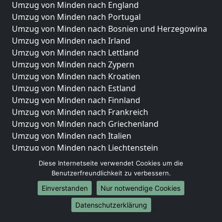
Umzug von Minden nach England
Umzug von Minden nach Portugal
Umzug von Minden nach Bosnien und Herzegowina
Umzug von Minden nach Irland
Umzug von Minden nach Lettland
Umzug von Minden nach Zypern
Umzug von Minden nach Kroatien
Umzug von Minden nach Estland
Umzug von Minden nach Finnland
Umzug von Minden nach Frankreich
Umzug von Minden nach Griechenland
Umzug von Minden nach Italien
Umzug von Minden nach Liechtenstein
Umzug von Minden nach Luxemburg
Diese Internetseite verwendet Cookies um die
Umzug von Minden nach Niederlande
Benutzerfreundlichkeit zu verbessern.
Umzug von Minden nach Norwegen
Einverstanden
Nur notwendige Cookies
Umzüge-Deutschlandweit
Datenschutzerklärung
Umzug von Minden nach Berlin