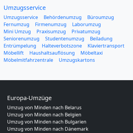
Umzugsservice
Umzugsservice
Behördenumzug
Büroumzug
Fernumzug
Firmenumzug
Laborumzug
Mini Umzug
Praxisumzug
Privatumzug
Seniorenumzug
Studentenumzug
Beiladung
Entrümpelung
Halteverbotszone
Klaviertransport
Möbellift
Haushaltsauflösung
Möbeltaxi
Möbelmitfahrzentrale
Umzugskartons
Europa-Umzüge
Umzug von Minden nach Belarus
Umzug von Minden nach Belgien
Umzug von Minden nach Bulgarien
Umzug von Minden nach Dänemark