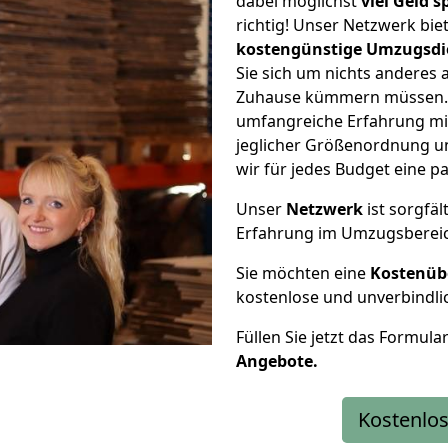
dabei möglichst
viel Geld 
richtig! Unser Netzwerk bi
kostengünstige Umzugsdi
Sie sich um nichts anderes 
Zuhause kümmern müssen. W
umfangreiche Erfahrung mi
jeglicher Größenordnung u
wir für jedes Budget eine 
Unser
Netzwerk
ist sorgfäl
Erfahrung im Umzugsberei
Sie möchten eine
Kostenüb
kostenlose und unverbindli
Füllen Sie jetzt das Formula
Angebote.
Kostenlos