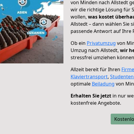
von Minden nach Allstedt g
wir die richtige Lösung für
wollen,
was kostet überh
Allstedt – dann wählen Sie 
passende Antwort auf Ihre 
Ob ein
Privatumzug
von Min
Umzug nach Allstedt,
wir h
stressfrei umziehen können
Allzeit bereit für Ihren
Firm
Klaviertransport
,
Studente
optimale
Beiladung
von Mind
Erhalten Sie jetzt
in nur we
kostenfreie Angebote.
Kostenlo