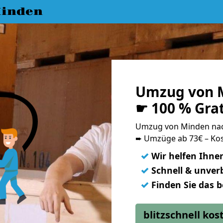
inden
Umzug von M
☛ 100 % Gra
Umzug von Minden nac
➨ Umzüge ab 73€ – Kos
✓
Wir helfen Ihne
✓
Schnell & unverb
✓
Finden Sie das 
blitzschnell ko