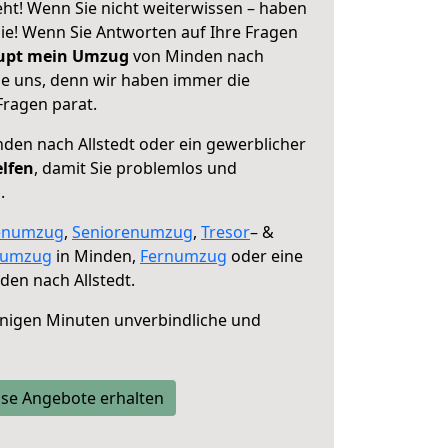
eht! Wenn Sie nicht weiterwissen – haben
 Sie! Wenn Sie Antworten auf Ihre Fragen
aupt mein Umzug
von Minden nach
sie uns, denn wir haben immer die
Fragen parat.
den nach Allstedt oder ein gewerblicher
elfen
, damit Sie problemlos und
.
enumzug
,
Seniorenumzug
,
Tresor
– &
numzug
in Minden,
Fernumzug
oder eine
en nach Allstedt.
nigen Minuten unverbindliche und
se Angebote erhalten