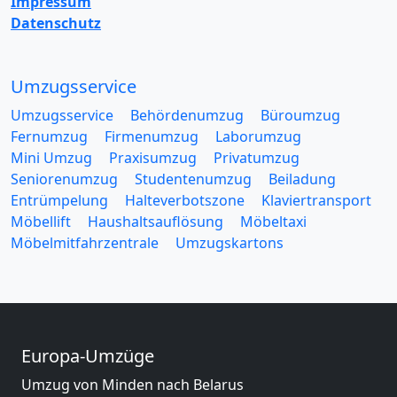
Impressum
Datenschutz
Umzugsservice
Umzugsservice
Behördenumzug
Büroumzug
Fernumzug
Firmenumzug
Laborumzug
Mini Umzug
Praxisumzug
Privatumzug
Seniorenumzug
Studentenumzug
Beiladung
Entrümpelung
Halteverbotszone
Klaviertransport
Möbellift
Haushaltsauflösung
Möbeltaxi
Möbelmitfahrzentrale
Umzugskartons
Europa-Umzüge
Umzug von Minden nach Belarus