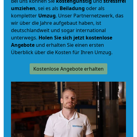
Bei uns können Sie
kostengünstig
und
stressfrei
umziehen
, sei es als
Beiladung
oder als
kompletter
Umzug
. Unser Partnernetzwerk, das
wir über die Jahre aufgebaut haben, ist
deutschlandweit und sogar international
unterwegs.
Holen Sie sich jetzt kostenlose
Angebote
und erhalten Sie einen ersten
Überblick über die Kosten für Ihren Umzug.
Kostenlose Angebote erhalten