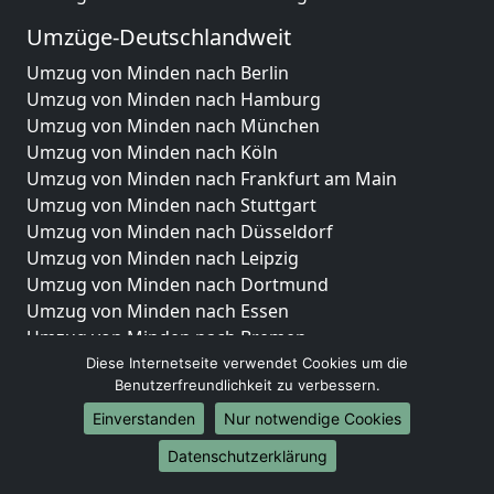
Umzüge-Deutschlandweit
Umzug von Minden nach Berlin
Umzug von Minden nach Hamburg
Umzug von Minden nach München
Umzug von Minden nach Köln
Umzug von Minden nach Frankfurt am Main
Umzug von Minden nach Stuttgart
Umzug von Minden nach Düsseldorf
Umzug von Minden nach Leipzig
Umzug von Minden nach Dortmund
Umzug von Minden nach Essen
Umzug von Minden nach Bremen
Umzug von Minden nach Dresden
Diese Internetseite verwendet Cookies um die
Benutzerfreundlichkeit zu verbessern.
Umzug von Minden nach Hannover
Umzug von Minden nach Nürnberg
Einverstanden
Nur notwendige Cookies
Umzug von Minden nach Duisburg
Datenschutzerklärung
Umzug von Minden nach Bochum